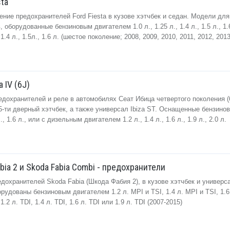
sta
ние предохранителей Ford Fiesta в кузове хэтчбек и седан. Модели для
 оборудованные бензиновым двигателем 1.0 л., 1.25 л., 1.4 л., 1.5 л., 1.
4 л., 1.5л., 1.6 л. (шестое поколение; 2008, 2009, 2010, 2011, 2012, 2013
 IV (6J)
дохранителей и реле в автомобилях Сеат Ибица четвертого поколения (6
и 5-ти дверный хэтчбек, а также универсал Ibiza ST. Оснащенные бензино
., 1.6 л., или с дизельным двигателем 1.2 л., 1.4 л., 1.6 л., 1.9 л., 2.0 л.
bia 2 и Skoda Fabia Combi - предохранители
дохранителей Skoda Fabia (Шкода Фабия 2), в кузове хэтчбек и универса
рудованы бензиновым двигателем 1.2 л. MPI и TSI, 1.4 л. MPI и TSI, 1.6
2 л. TDI, 1.4 л. TDI, 1.6 л. TDI или 1.9 л. TDI (2007-2015)