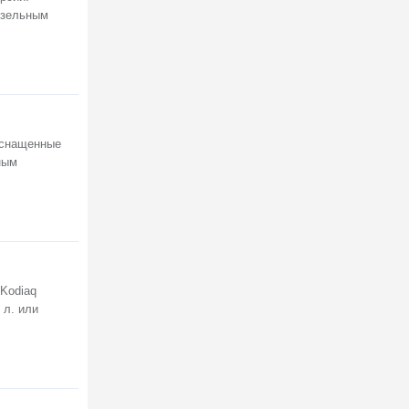
дизельным
оснащенные
ным
 Kodiaq
 л. или