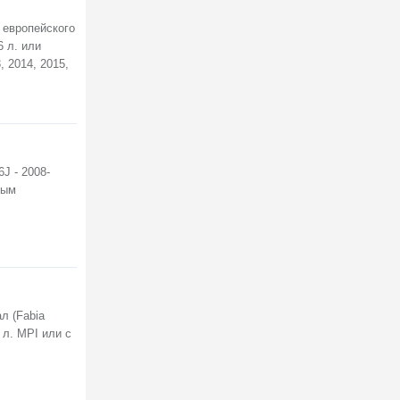
 европейского
6 л. или
, 2014, 2015,
J - 2008-
вым
л (Fabia
 л. MPI или с