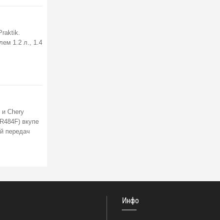
raktik.
ем 1.2 л., 1.4
 и Chery
QR484F) вкупе
ой передач
Инфо