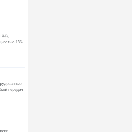
 X4),
щностью 136-
борудованные
бкой передач
рсии.