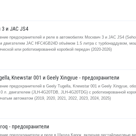
 3 и JAC JS4
ение предохранителей и реле в автомобилях Москвич 3 и JAC JS4 (Sehol
м двигателем JAC HFC4GB24D объёмом 1.5 литра с турбонаддувом, мо
нической или роботизированной коробкой передач (2020-2026)
gella, Knewstar 001 и Geely Xingyue - предохранители
ние предохранителей в Geely Tugella, Knewstar 001 и Geely Xingyue, о
0 л. двигателем (JLH-4G20TDB, JLH-4G20TDG) с роботизированной коро
атым автоматом (2019, 2020, 2021, 2022, 2023, 2024, 2025)
roq - предохранители
ение предохранители и реле в Шкода Карок, включая рестайлинговые ве