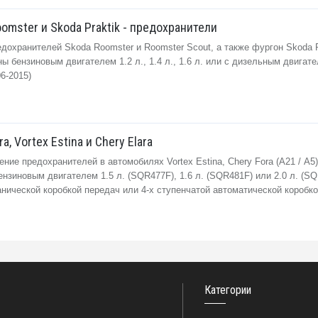
omster и Skoda Praktik - предохранители
дохранителей Skoda Roomster и Roomster Scout, а также фургон Skoda P
 бензиновым двигателем 1.2 л., 1.4 л., 1.6 л. или с дизельным двигател
006-2015)
a, Vortex Estina и Chery Elara
ние предохранителей в автомобилях Vortex Estina, Chery Fora (А21 / A5)
ензиновым двигателем 1.5 л. (SQR477F), 1.6 л. (SQR481F) или 2.0 л. (S
анической коробкой передач или 4-х ступенчатой автоматической коробк
Категории